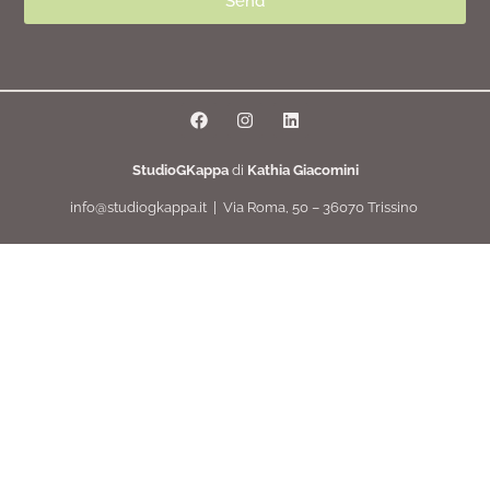
Send
StudioGKappa
di
Kathia Giacomini
info@studiogkappa.it | Via Roma, 50 – 36070 Trissino