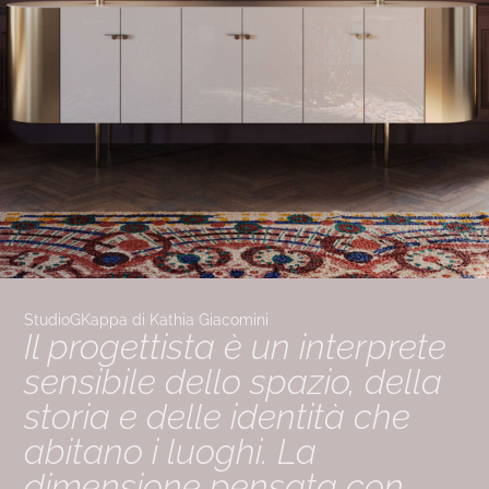
StudioGKappa di Kathia Giacomini
Il progettista è un interprete
sensibile dello spazio, della
storia e delle identità che
abitano i luoghi. La
dimensione pensata con