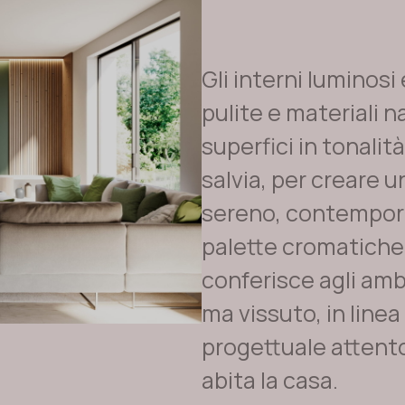
Gli interni luminosi
pulite e materiali n
superfici in tonalità
salvia, per creare u
sereno, contempora
palette cromatiche 
conferisce agli amb
ma vissuto, in line
progettuale attento 
abita la casa.