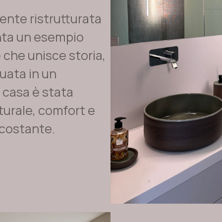
ente ristrutturata
nta un esempio
e che unisce storia,
tuata in un
 casa è stata
turale, comfort e
rcostante.